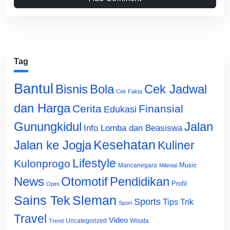
Tag
Bantul
Bisnis
Cek Jadwal
Bola
Cek Fakta
dan Harga
Cerita
Finansial
Edukasi
Gunungkidul
Jalan
Info Lomba dan Beasiswa
Jalan ke Jogja
Kesehatan
Kuliner
Lifestyle
Kulonprogo
Music
Mancanegara
Milenial
News
Otomotif
Pendidikan
Profil
Opini
Sains Tek
Sleman
Sports
Tips Trik
Sport
Travel
Video
Uncategorized
Wisata
Trend