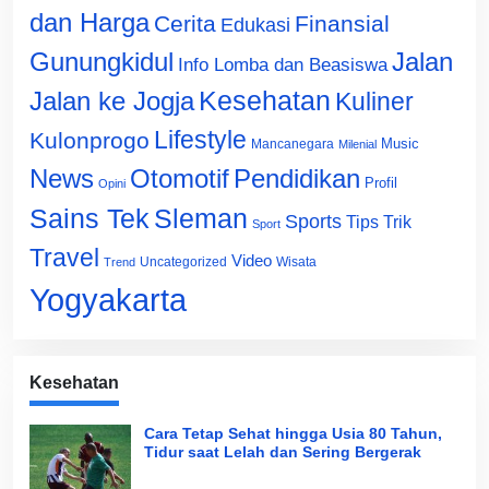
dan Harga
Cerita
Finansial
Edukasi
Gunungkidul
Jalan
Info Lomba dan Beasiswa
Jalan ke Jogja
Kesehatan
Kuliner
Lifestyle
Kulonprogo
Music
Mancanegara
Milenial
News
Otomotif
Pendidikan
Profil
Opini
Sains Tek
Sleman
Sports
Tips Trik
Sport
Travel
Video
Uncategorized
Wisata
Trend
Yogyakarta
Kesehatan
Cara Tetap Sehat hingga Usia 80 Tahun,
Tidur saat Lelah dan Sering Bergerak