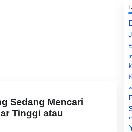
T
J
E
I
k
K
Mi
P
ng Sedang Mencari
ar Tinggi atau
Tr