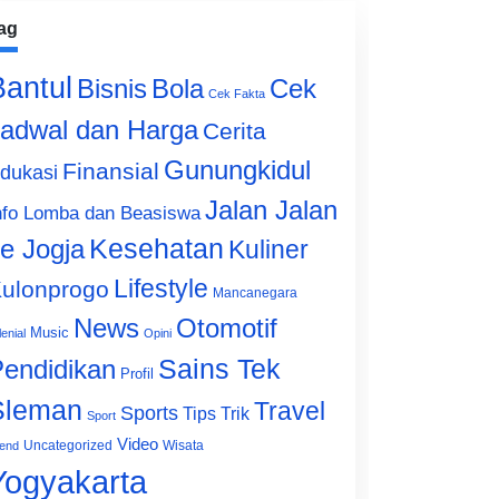
ag
Bantul
Bisnis
Cek
Bola
Cek Fakta
adwal dan Harga
Cerita
Gunungkidul
Finansial
dukasi
Jalan Jalan
nfo Lomba dan Beasiswa
e Jogja
Kesehatan
Kuliner
Lifestyle
ulonprogo
Mancanegara
News
Otomotif
Music
lenial
Opini
Sains Tek
endidikan
Profil
Sleman
Travel
Sports
Tips Trik
Sport
Video
Uncategorized
Wisata
end
Yogyakarta