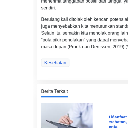
menerima tanggapan positif dari tanggal ya
sendiri.
Berulang kali ditolak oleh kencan potensia
juga menyebabkan kita menurunkan standar 
Selain itu, semakin kita menolak orang lai
“pola pikir penolakan” yang dapat menye
masa depan (Pronk dan Denissen, 2019).(*
Kesehatan
Berita Terkait
10 Manfaat
kesehatan, 
mental