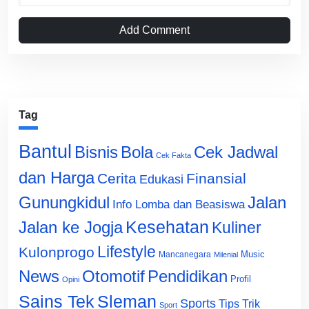
Add Comment
Tag
Bantul
Bisnis
Cek Jadwal
Bola
Cek Fakta
dan Harga
Cerita
Finansial
Edukasi
Gunungkidul
Jalan
Info Lomba dan Beasiswa
Jalan ke Jogja
Kesehatan
Kuliner
Lifestyle
Kulonprogo
Music
Mancanegara
Milenial
News
Otomotif
Pendidikan
Profil
Opini
Sains Tek
Sleman
Sports
Tips Trik
Sport