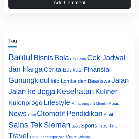
Add Comment
Tag
Bantul
Bisnis
Cek Jadwal
Bola
Cek Fakta
dan Harga
Cerita
Finansial
Edukasi
Gunungkidul
Jalan
Info Lomba dan Beasiswa
Jalan ke Jogja
Kesehatan
Kuliner
Lifestyle
Kulonprogo
Music
Mancanegara
Milenial
News
Otomotif
Pendidikan
Profil
Opini
Sains Tek
Sleman
Sports
Tips Trik
Sport
Travel
Video
Uncategorized
Wisata
Trend