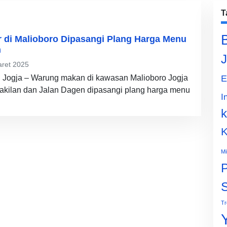
T
 di Malioboro Dipasangi Plang Harga Menu
n
J
ret 2025
n Jogja – Warung makan di kawasan Malioboro Jogja
E
akilan dan Jalan Dagen dipasangi plang harga menu
I
k
K
Mi
P
Tr