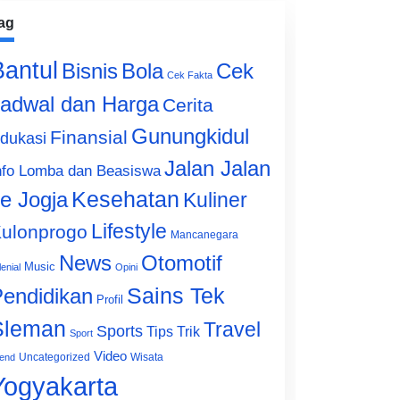
ag
Bantul
Bisnis
Cek
Bola
Cek Fakta
adwal dan Harga
Cerita
Gunungkidul
Finansial
dukasi
Jalan Jalan
nfo Lomba dan Beasiswa
e Jogja
Kesehatan
Kuliner
Lifestyle
ulonprogo
Mancanegara
News
Otomotif
Music
lenial
Opini
Sains Tek
endidikan
Profil
Sleman
Travel
Sports
Tips Trik
Sport
Video
Uncategorized
Wisata
end
Yogyakarta