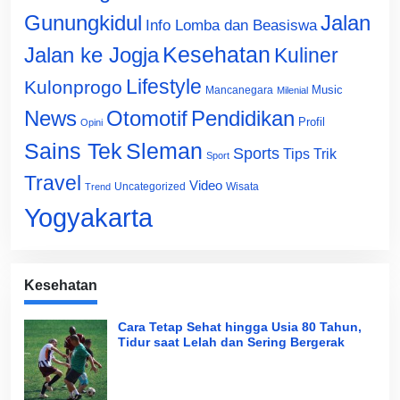
Gunungkidul
Jalan
Info Lomba dan Beasiswa
Jalan ke Jogja
Kesehatan
Kuliner
Lifestyle
Kulonprogo
Music
Mancanegara
Milenial
News
Otomotif
Pendidikan
Profil
Opini
Sains Tek
Sleman
Sports
Tips Trik
Sport
Travel
Video
Uncategorized
Wisata
Trend
Yogyakarta
Kesehatan
Cara Tetap Sehat hingga Usia 80 Tahun,
Tidur saat Lelah dan Sering Bergerak