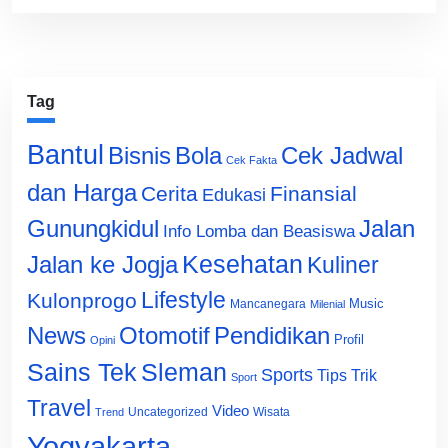
Tag
Bantul
Bisnis
Cek Jadwal
Bola
Cek Fakta
dan Harga
Cerita
Finansial
Edukasi
Gunungkidul
Jalan
Info Lomba dan Beasiswa
Jalan ke Jogja
Kesehatan
Kuliner
Lifestyle
Kulonprogo
Music
Mancanegara
Milenial
News
Otomotif
Pendidikan
Profil
Opini
Sains Tek
Sleman
Sports
Tips Trik
Sport
Travel
Video
Uncategorized
Wisata
Trend
Yogyakarta