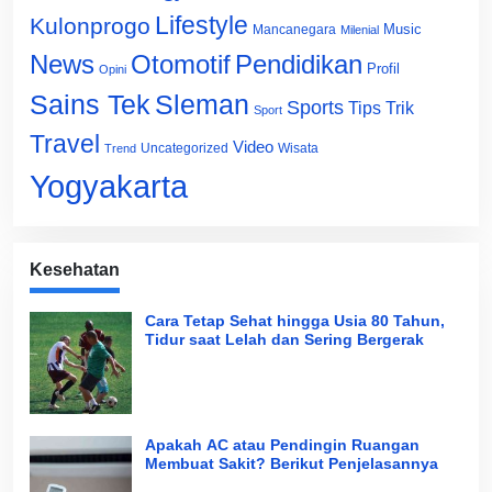
Lifestyle
Kulonprogo
Music
Mancanegara
Milenial
News
Otomotif
Pendidikan
Profil
Opini
Sains Tek
Sleman
Sports
Tips Trik
Sport
Travel
Video
Uncategorized
Wisata
Trend
Yogyakarta
Kesehatan
Cara Tetap Sehat hingga Usia 80 Tahun,
Tidur saat Lelah dan Sering Bergerak
Apakah AC atau Pendingin Ruangan
Membuat Sakit? Berikut Penjelasannya