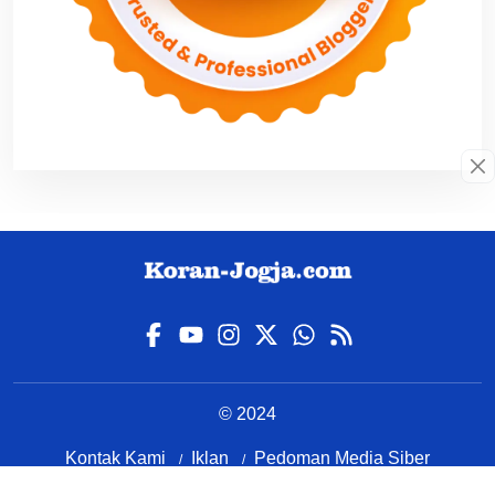
© 2024
Kontak Kami
Iklan
Pedoman Media Siber