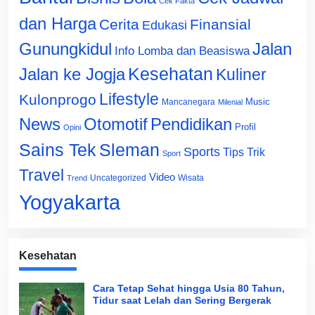
Cek Fakta
dan Harga
Cerita
Finansial
Edukasi
Gunungkidul
Jalan
Info Lomba dan Beasiswa
Jalan ke Jogja
Kesehatan
Kuliner
Lifestyle
Kulonprogo
Music
Mancanegara
Milenial
News
Otomotif
Pendidikan
Profil
Opini
Sains Tek
Sleman
Sports
Tips Trik
Sport
Travel
Video
Uncategorized
Wisata
Trend
Yogyakarta
Kesehatan
Cara Tetap Sehat hingga Usia 80 Tahun,
Tidur saat Lelah dan Sering Bergerak