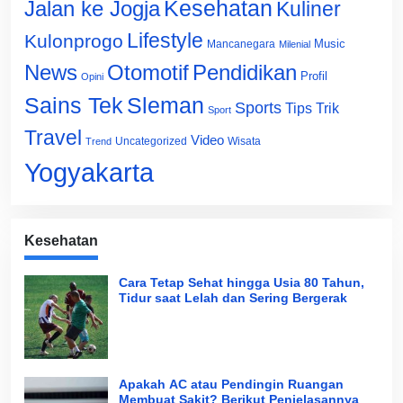
Jalan ke Jogja
Kesehatan
Kuliner
Lifestyle
Kulonprogo
Music
Mancanegara
Milenial
News
Otomotif
Pendidikan
Profil
Opini
Sains Tek
Sleman
Sports
Tips Trik
Sport
Travel
Video
Uncategorized
Wisata
Trend
Yogyakarta
Kesehatan
Cara Tetap Sehat hingga Usia 80 Tahun,
Tidur saat Lelah dan Sering Bergerak
Apakah AC atau Pendingin Ruangan
Membuat Sakit? Berikut Penjelasannya