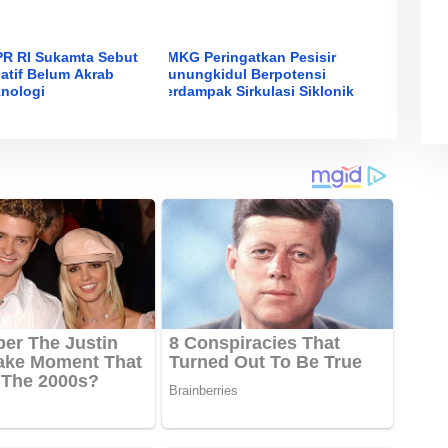
R RI Sukamta Sebut
BMKG Peringatkan Pesisir
eatif Belum Akrab
Gunungkidul Berpotensi
nologi
Terdampak Sirkulasi Siklonik