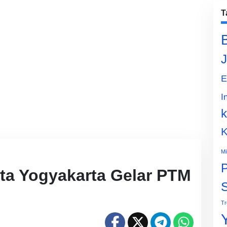
T
J
E
I
k
K
Mi
P
ta Yogyakarta Gelar PTM
Tr