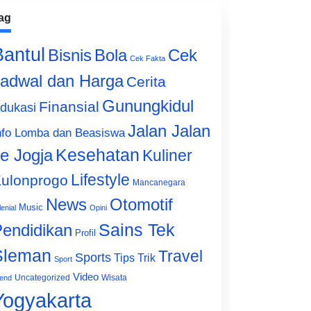
ag
Bantul
Bisnis
Cek
Bola
Cek Fakta
adwal dan Harga
Cerita
Gunungkidul
Finansial
dukasi
Jalan Jalan
nfo Lomba dan Beasiswa
e Jogja
Kesehatan
Kuliner
Lifestyle
ulonprogo
Mancanegara
News
Otomotif
Music
lenial
Opini
Sains Tek
endidikan
Profil
Sleman
Travel
Sports
Tips Trik
Sport
Video
Uncategorized
Wisata
end
Yogyakarta