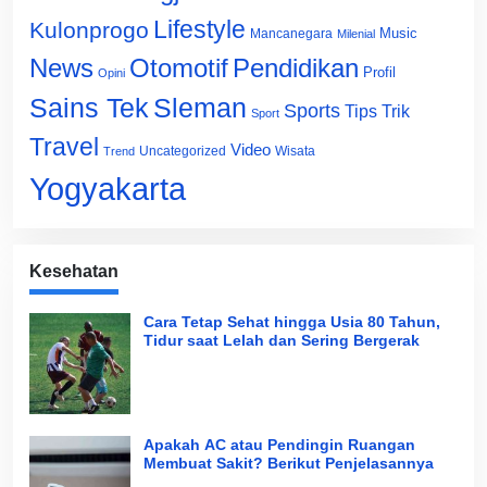
Lifestyle
Kulonprogo
Music
Mancanegara
Milenial
News
Otomotif
Pendidikan
Profil
Opini
Sains Tek
Sleman
Sports
Tips Trik
Sport
Travel
Video
Uncategorized
Wisata
Trend
Yogyakarta
Kesehatan
Cara Tetap Sehat hingga Usia 80 Tahun,
Tidur saat Lelah dan Sering Bergerak
Apakah AC atau Pendingin Ruangan
Membuat Sakit? Berikut Penjelasannya