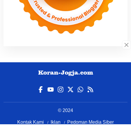
© 2024
Kontak Kami
Iklan
Pedoman Media Siber