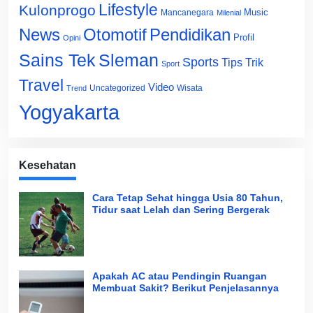
Lifestyle
Kulonprogo
Music
Mancanegara
Milenial
News
Otomotif
Pendidikan
Profil
Opini
Sains Tek
Sleman
Sports
Tips Trik
Sport
Travel
Video
Uncategorized
Wisata
Trend
Yogyakarta
Kesehatan
Cara Tetap Sehat hingga Usia 80 Tahun,
Tidur saat Lelah dan Sering Bergerak
Apakah AC atau Pendingin Ruangan
Membuat Sakit? Berikut Penjelasannya