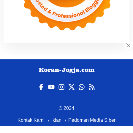
© 2024
Kontak Kami
Iklan
Pedoman Media Siber