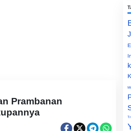
T
J
E
I
k
K
Mi
P
an Prambanan
tupannya
Tr