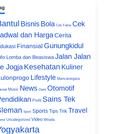
ag
Bantul
Bisnis
Cek
Bola
Cek Fakta
adwal dan Harga
Cerita
Gunungkidul
Finansial
dukasi
Jalan Jalan
nfo Lomba dan Beasiswa
e Jogja
Kesehatan
Kuliner
Lifestyle
ulonprogo
Mancanegara
News
Otomotif
Music
lenial
Opini
Sains Tek
endidikan
Profil
Sleman
Travel
Sports
Tips Trik
Sport
Video
Uncategorized
Wisata
end
Yogyakarta