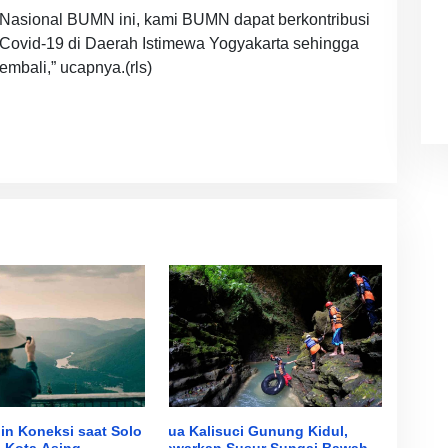
Nasional BUMN ini, kami BUMN dapat berkontribusi
ovid-19 di Daerah Istimewa Yogyakarta sehingga
embali,” ucapnya.(rls)
in Koneksi saat Solo
Gua Kalisuci Gunung Kidul,
i Kota Asing
Tawarkan Susur Sungai Bawah