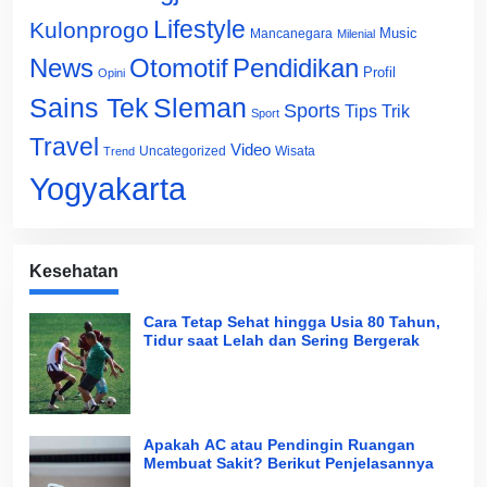
Lifestyle
Kulonprogo
Music
Mancanegara
Milenial
News
Otomotif
Pendidikan
Profil
Opini
Sains Tek
Sleman
Sports
Tips Trik
Sport
Travel
Video
Uncategorized
Wisata
Trend
Yogyakarta
Kesehatan
Cara Tetap Sehat hingga Usia 80 Tahun,
Tidur saat Lelah dan Sering Bergerak
Apakah AC atau Pendingin Ruangan
Membuat Sakit? Berikut Penjelasannya