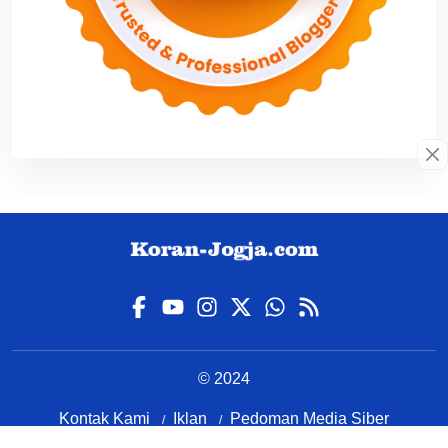
© 2024
Kontak Kami
Iklan
Pedoman Media Siber