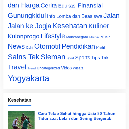
dan Harga
Cerita
Finansial
Edukasi
Gunungkidul
Jalan
Info Lomba dan Beasiswa
Jalan ke Jogja
Kesehatan
Kuliner
Lifestyle
Kulonprogo
Music
Mancanegara
Milenial
News
Otomotif
Pendidikan
Profil
Opini
Sains Tek
Sleman
Sports
Tips Trik
Sport
Travel
Video
Uncategorized
Wisata
Trend
Yogyakarta
Kesehatan
Cara Tetap Sehat hingga Usia 80 Tahun,
Tidur saat Lelah dan Sering Bergerak