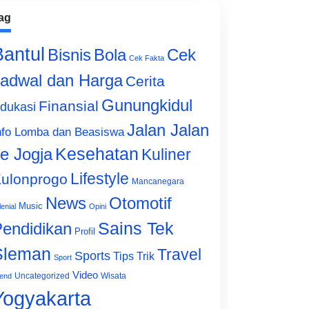
ag
Bantul
Bisnis
Cek
Bola
Cek Fakta
adwal dan Harga
Cerita
Gunungkidul
Finansial
dukasi
Jalan Jalan
nfo Lomba dan Beasiswa
e Jogja
Kesehatan
Kuliner
Lifestyle
ulonprogo
Mancanegara
News
Otomotif
Music
lenial
Opini
Sains Tek
endidikan
Profil
Sleman
Travel
Sports
Tips Trik
Sport
Video
Uncategorized
Wisata
end
Yogyakarta