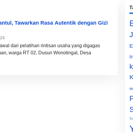
T
antul, Tawarkan Rasa Autentik dengan Gizi
J
024
awal dari pelatihan rintisan usaha yang digagas
E
n, warga RT 02, Dusun Wonotingal, Desa
I
k
K
Mi
P
Tr