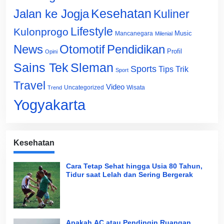
Jalan ke Jogja
Kesehatan
Kuliner
Lifestyle
Kulonprogo
Music
Mancanegara
Milenial
News
Otomotif
Pendidikan
Profil
Opini
Sains Tek
Sleman
Sports
Tips Trik
Sport
Travel
Video
Uncategorized
Wisata
Trend
Yogyakarta
Kesehatan
Cara Tetap Sehat hingga Usia 80 Tahun,
Tidur saat Lelah dan Sering Bergerak
Apakah AC atau Pendingin Ruangan