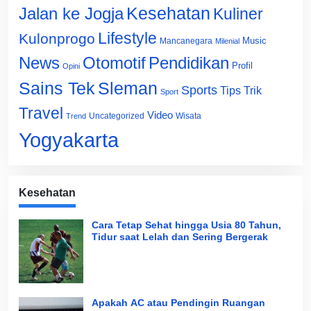
Jalan ke Jogja
Kesehatan
Kuliner
Lifestyle
Kulonprogo
Music
Mancanegara
Milenial
News
Otomotif
Pendidikan
Profil
Opini
Sains Tek
Sleman
Sports
Tips Trik
Sport
Travel
Video
Uncategorized
Wisata
Trend
Yogyakarta
Kesehatan
Cara Tetap Sehat hingga Usia 80 Tahun,
Tidur saat Lelah dan Sering Bergerak
Apakah AC atau Pendingin Ruangan