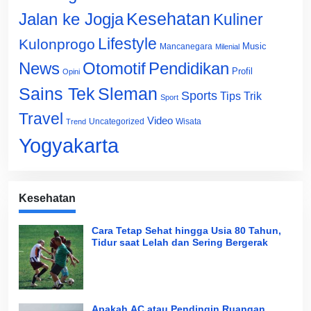
Jalan ke Jogja
Kesehatan
Kuliner
Lifestyle
Kulonprogo
Music
Mancanegara
Milenial
News
Otomotif
Pendidikan
Profil
Opini
Sains Tek
Sleman
Sports
Tips Trik
Sport
Travel
Video
Uncategorized
Wisata
Trend
Yogyakarta
Kesehatan
Cara Tetap Sehat hingga Usia 80 Tahun,
Tidur saat Lelah dan Sering Bergerak
Apakah AC atau Pendingin Ruangan