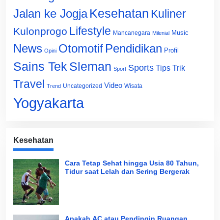
Jalan ke Jogja
Kesehatan
Kuliner
Lifestyle
Kulonprogo
Music
Mancanegara
Milenial
News
Otomotif
Pendidikan
Profil
Opini
Sains Tek
Sleman
Sports
Tips Trik
Sport
Travel
Video
Uncategorized
Wisata
Trend
Yogyakarta
Kesehatan
Cara Tetap Sehat hingga Usia 80 Tahun,
Tidur saat Lelah dan Sering Bergerak
Apakah AC atau Pendingin Ruangan