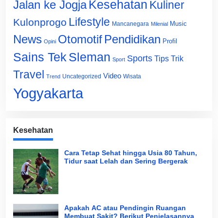
Jalan ke Jogja
Kesehatan
Kuliner
Lifestyle
Kulonprogo
Music
Mancanegara
Milenial
News
Otomotif
Pendidikan
Profil
Opini
Sains Tek
Sleman
Sports
Tips Trik
Sport
Travel
Video
Uncategorized
Wisata
Trend
Yogyakarta
Kesehatan
Cara Tetap Sehat hingga Usia 80 Tahun,
Tidur saat Lelah dan Sering Bergerak
Apakah AC atau Pendingin Ruangan
Membuat Sakit? Berikut Penjelasannya