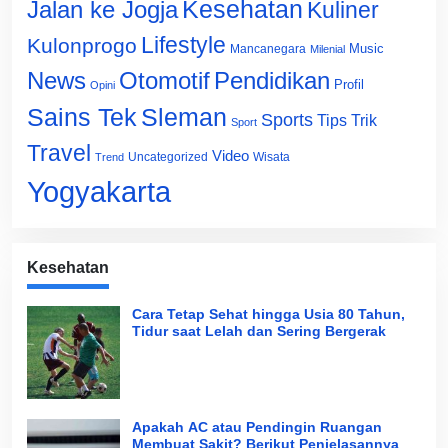
Jalan ke Jogja
Kesehatan
Kuliner
Lifestyle
Kulonprogo
Music
Mancanegara
Milenial
News
Otomotif
Pendidikan
Profil
Opini
Sains Tek
Sleman
Sports
Tips Trik
Sport
Travel
Video
Uncategorized
Wisata
Trend
Yogyakarta
Kesehatan
Cara Tetap Sehat hingga Usia 80 Tahun,
Tidur saat Lelah dan Sering Bergerak
Apakah AC atau Pendingin Ruangan
Membuat Sakit? Berikut Penjelasannya