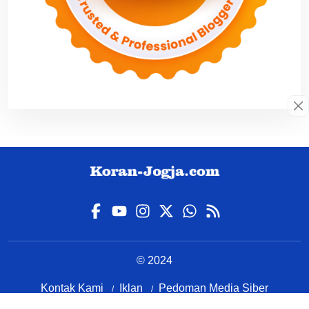
© 2024
Kontak Kami
Iklan
Pedoman Media Siber