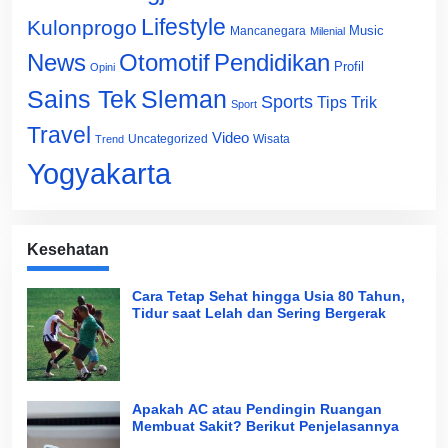
Lifestyle
Kulonprogo
Music
Mancanegara
Milenial
News
Otomotif
Pendidikan
Profil
Opini
Sains Tek
Sleman
Sports
Tips Trik
Sport
Travel
Video
Uncategorized
Wisata
Trend
Yogyakarta
Kesehatan
Cara Tetap Sehat hingga Usia 80 Tahun,
Tidur saat Lelah dan Sering Bergerak
Apakah AC atau Pendingin Ruangan
Membuat Sakit? Berikut Penjelasannya