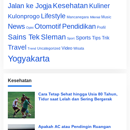
Jalan ke Jogja
Kesehatan
Kuliner
Lifestyle
Kulonprogo
Music
Mancanegara
Milenial
News
Otomotif
Pendidikan
Profil
Opini
Sains Tek
Sleman
Sports
Tips Trik
Sport
Travel
Video
Uncategorized
Wisata
Trend
Yogyakarta
Kesehatan
Cara Tetap Sehat hingga Usia 80 Tahun,
Tidur saat Lelah dan Sering Bergerak
Apakah AC atau Pendingin Ruangan