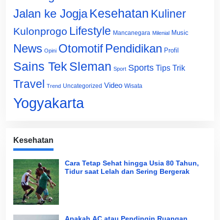
Jalan ke Jogja
Kesehatan
Kuliner
Lifestyle
Kulonprogo
Music
Mancanegara
Milenial
News
Otomotif
Pendidikan
Profil
Opini
Sains Tek
Sleman
Sports
Tips Trik
Sport
Travel
Video
Uncategorized
Wisata
Trend
Yogyakarta
Kesehatan
Cara Tetap Sehat hingga Usia 80 Tahun,
Tidur saat Lelah dan Sering Bergerak
Apakah AC atau Pendingin Ruangan