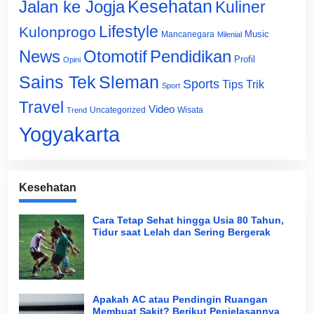
Jalan ke Jogja
Kesehatan
Kuliner
Lifestyle
Kulonprogo
Music
Mancanegara
Milenial
News
Otomotif
Pendidikan
Profil
Opini
Sains Tek
Sleman
Sports
Tips Trik
Sport
Travel
Video
Uncategorized
Wisata
Trend
Yogyakarta
Kesehatan
Cara Tetap Sehat hingga Usia 80 Tahun,
Tidur saat Lelah dan Sering Bergerak
Apakah AC atau Pendingin Ruangan
Membuat Sakit? Berikut Penjelasannya