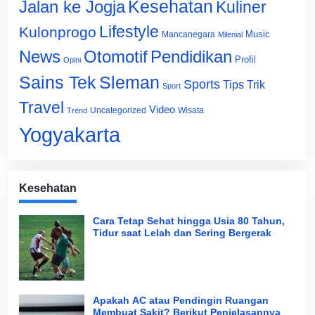
Jalan ke Jogja
Kesehatan
Kuliner
Lifestyle
Kulonprogo
Music
Mancanegara
Milenial
News
Otomotif
Pendidikan
Profil
Opini
Sains Tek
Sleman
Sports
Tips Trik
Sport
Travel
Video
Uncategorized
Wisata
Trend
Yogyakarta
Kesehatan
Cara Tetap Sehat hingga Usia 80 Tahun,
Tidur saat Lelah dan Sering Bergerak
Apakah AC atau Pendingin Ruangan
Membuat Sakit? Berikut Penjelasannya