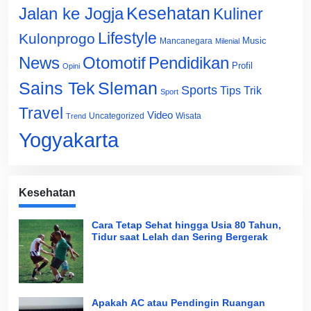
Jalan ke Jogja
Kesehatan
Kuliner
Lifestyle
Kulonprogo
Music
Mancanegara
Milenial
News
Otomotif
Pendidikan
Profil
Opini
Sains Tek
Sleman
Sports
Tips Trik
Sport
Travel
Video
Uncategorized
Wisata
Trend
Yogyakarta
Kesehatan
Cara Tetap Sehat hingga Usia 80 Tahun,
Tidur saat Lelah dan Sering Bergerak
Apakah AC atau Pendingin Ruangan