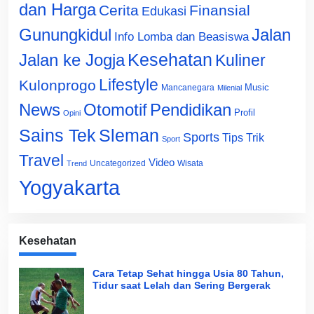
dan Harga
Cerita
Finansial
Edukasi
Gunungkidul
Jalan
Info Lomba dan Beasiswa
Jalan ke Jogja
Kesehatan
Kuliner
Lifestyle
Kulonprogo
Music
Mancanegara
Milenial
News
Otomotif
Pendidikan
Profil
Opini
Sains Tek
Sleman
Sports
Tips Trik
Sport
Travel
Video
Uncategorized
Wisata
Trend
Yogyakarta
Kesehatan
Cara Tetap Sehat hingga Usia 80 Tahun,
Tidur saat Lelah dan Sering Bergerak