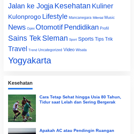
Jalan ke Jogja
Kesehatan
Kuliner
Lifestyle
Kulonprogo
Music
Mancanegara
Milenial
News
Otomotif
Pendidikan
Profil
Opini
Sains Tek
Sleman
Sports
Tips Trik
Sport
Travel
Video
Uncategorized
Wisata
Trend
Yogyakarta
Kesehatan
Cara Tetap Sehat hingga Usia 80 Tahun,
Tidur saat Lelah dan Sering Bergerak
Apakah AC atau Pendingin Ruangan