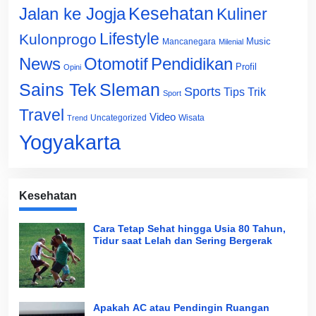
Jalan ke Jogja
Kesehatan
Kuliner
Lifestyle
Kulonprogo
Music
Mancanegara
Milenial
News
Otomotif
Pendidikan
Profil
Opini
Sains Tek
Sleman
Sports
Tips Trik
Sport
Travel
Video
Uncategorized
Wisata
Trend
Yogyakarta
Kesehatan
Cara Tetap Sehat hingga Usia 80 Tahun,
Tidur saat Lelah dan Sering Bergerak
Apakah AC atau Pendingin Ruangan