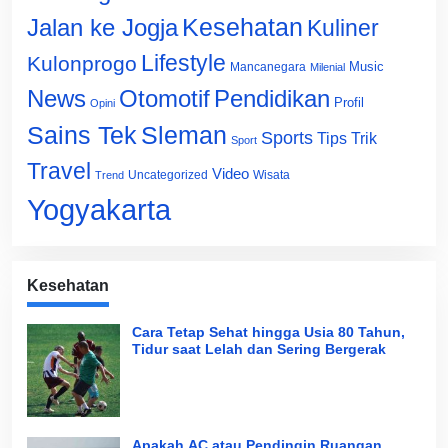
Jalan ke Jogja
Kesehatan
Kuliner
Lifestyle
Kulonprogo
Music
Mancanegara
Milenial
News
Otomotif
Pendidikan
Profil
Opini
Sains Tek
Sleman
Sports
Tips Trik
Sport
Travel
Video
Uncategorized
Wisata
Trend
Yogyakarta
Kesehatan
Cara Tetap Sehat hingga Usia 80 Tahun,
Tidur saat Lelah dan Sering Bergerak
Apakah AC atau Pendingin Ruangan