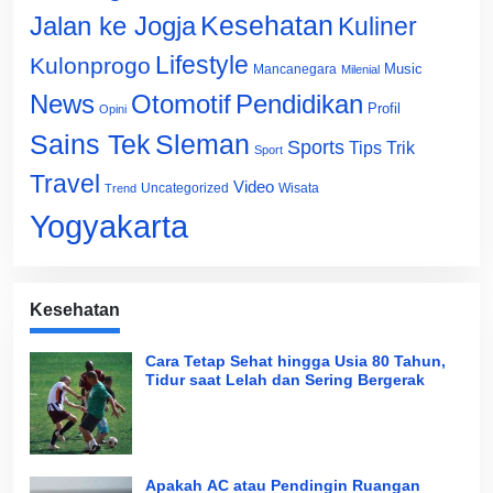
Jalan ke Jogja
Kesehatan
Kuliner
Lifestyle
Kulonprogo
Music
Mancanegara
Milenial
News
Otomotif
Pendidikan
Profil
Opini
Sains Tek
Sleman
Sports
Tips Trik
Sport
Travel
Video
Uncategorized
Wisata
Trend
Yogyakarta
Kesehatan
Cara Tetap Sehat hingga Usia 80 Tahun,
Tidur saat Lelah dan Sering Bergerak
Apakah AC atau Pendingin Ruangan