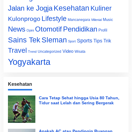
Jalan ke Jogja
Kesehatan
Kuliner
Lifestyle
Kulonprogo
Music
Mancanegara
Milenial
News
Otomotif
Pendidikan
Profil
Opini
Sains Tek
Sleman
Sports
Tips Trik
Sport
Travel
Video
Uncategorized
Wisata
Trend
Yogyakarta
Kesehatan
Cara Tetap Sehat hingga Usia 80 Tahun,
Tidur saat Lelah dan Sering Bergerak
Apakah AC atau Pendingin Ruangan