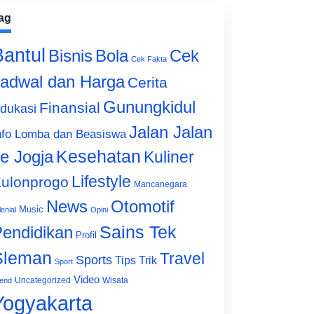
ag
Bantul
Bisnis
Cek
Bola
Cek Fakta
adwal dan Harga
Cerita
Gunungkidul
Finansial
dukasi
Jalan Jalan
nfo Lomba dan Beasiswa
e Jogja
Kesehatan
Kuliner
Lifestyle
ulonprogo
Mancanegara
News
Otomotif
Music
lenial
Opini
Sains Tek
endidikan
Profil
Sleman
Travel
Sports
Tips Trik
Sport
Video
Uncategorized
Wisata
end
Yogyakarta