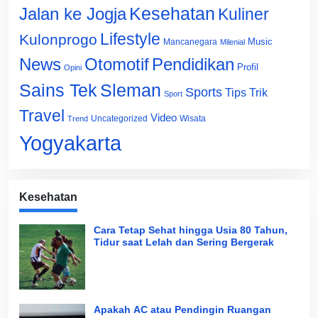
Jalan ke Jogja
Kesehatan
Kuliner
Lifestyle
Kulonprogo
Music
Mancanegara
Milenial
News
Otomotif
Pendidikan
Profil
Opini
Sains Tek
Sleman
Sports
Tips Trik
Sport
Travel
Video
Uncategorized
Wisata
Trend
Yogyakarta
Kesehatan
Cara Tetap Sehat hingga Usia 80 Tahun,
Tidur saat Lelah dan Sering Bergerak
Apakah AC atau Pendingin Ruangan