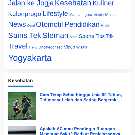
Jalan ke Jogja
Kesehatan
Kuliner
Lifestyle
Kulonprogo
Music
Mancanegara
Milenial
News
Otomotif
Pendidikan
Profil
Opini
Sains Tek
Sleman
Sports
Tips Trik
Sport
Travel
Video
Uncategorized
Wisata
Trend
Yogyakarta
Kesehatan
Cara Tetap Sehat hingga Usia 80 Tahun,
Tidur saat Lelah dan Sering Bergerak
Apakah AC atau Pendingin Ruangan
Membuat Sakit? Berikut Penjelasannya