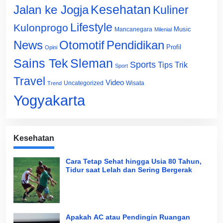
Jalan ke Jogja
Kesehatan
Kuliner
Lifestyle
Kulonprogo
Music
Mancanegara
Milenial
News
Otomotif
Pendidikan
Profil
Opini
Sains Tek
Sleman
Sports
Tips Trik
Sport
Travel
Video
Uncategorized
Wisata
Trend
Yogyakarta
Kesehatan
Cara Tetap Sehat hingga Usia 80 Tahun,
Tidur saat Lelah dan Sering Bergerak
Apakah AC atau Pendingin Ruangan