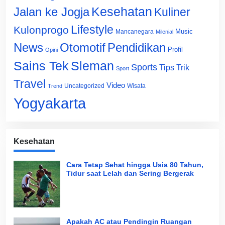
Jalan ke Jogja
Kesehatan
Kuliner
Lifestyle
Kulonprogo
Music
Mancanegara
Milenial
News
Otomotif
Pendidikan
Profil
Opini
Sains Tek
Sleman
Sports
Tips Trik
Sport
Travel
Video
Uncategorized
Wisata
Trend
Yogyakarta
Kesehatan
Cara Tetap Sehat hingga Usia 80 Tahun,
Tidur saat Lelah dan Sering Bergerak
Apakah AC atau Pendingin Ruangan