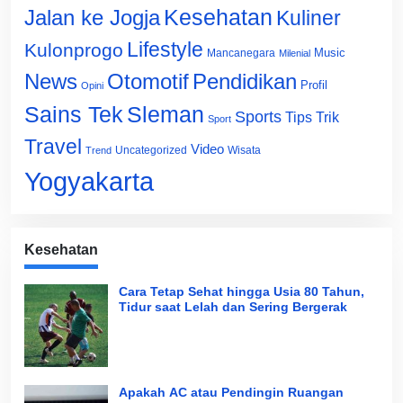
Jalan ke Jogja
Kesehatan
Kuliner
Lifestyle
Kulonprogo
Music
Mancanegara
Milenial
News
Otomotif
Pendidikan
Profil
Opini
Sains Tek
Sleman
Sports
Tips Trik
Sport
Travel
Video
Uncategorized
Wisata
Trend
Yogyakarta
Kesehatan
Cara Tetap Sehat hingga Usia 80 Tahun,
Tidur saat Lelah dan Sering Bergerak
Apakah AC atau Pendingin Ruangan