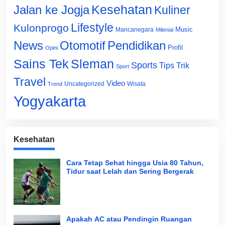
Jalan ke Jogja
Kesehatan
Kuliner
Lifestyle
Kulonprogo
Music
Mancanegara
Milenial
News
Otomotif
Pendidikan
Profil
Opini
Sains Tek
Sleman
Sports
Tips Trik
Sport
Travel
Video
Uncategorized
Wisata
Trend
Yogyakarta
Kesehatan
Cara Tetap Sehat hingga Usia 80 Tahun,
Tidur saat Lelah dan Sering Bergerak
Apakah AC atau Pendingin Ruangan