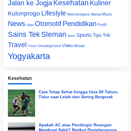
Jalan ke Jogja
Kesehatan
Kuliner
Lifestyle
Kulonprogo
Music
Mancanegara
Milenial
News
Otomotif
Pendidikan
Profil
Opini
Sains Tek
Sleman
Sports
Tips Trik
Sport
Travel
Video
Uncategorized
Wisata
Trend
Yogyakarta
Kesehatan
Cara Tetap Sehat hingga Usia 80 Tahun,
Tidur saat Lelah dan Sering Bergerak
Apakah AC atau Pendingin Ruangan
Membuat Sakit? Berikut Penjelasannya