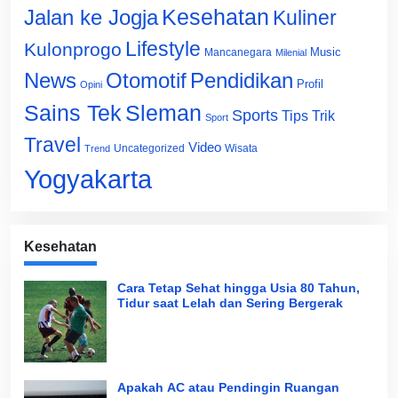
Jalan ke Jogja
Kesehatan
Kuliner
Lifestyle
Kulonprogo
Music
Mancanegara
Milenial
News
Otomotif
Pendidikan
Profil
Opini
Sains Tek
Sleman
Sports
Tips Trik
Sport
Travel
Video
Uncategorized
Wisata
Trend
Yogyakarta
Kesehatan
Cara Tetap Sehat hingga Usia 80 Tahun,
Tidur saat Lelah dan Sering Bergerak
Apakah AC atau Pendingin Ruangan