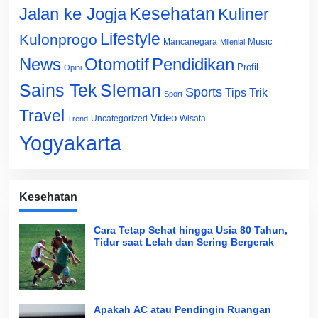
Jalan ke Jogja
Kesehatan
Kuliner
Lifestyle
Kulonprogo
Music
Mancanegara
Milenial
News
Otomotif
Pendidikan
Profil
Opini
Sains Tek
Sleman
Sports
Tips Trik
Sport
Travel
Video
Uncategorized
Wisata
Trend
Yogyakarta
Kesehatan
Cara Tetap Sehat hingga Usia 80 Tahun,
Tidur saat Lelah dan Sering Bergerak
Apakah AC atau Pendingin Ruangan