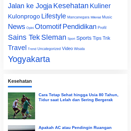
Jalan ke Jogja
Kesehatan
Kuliner
Lifestyle
Kulonprogo
Music
Mancanegara
Milenial
News
Otomotif
Pendidikan
Profil
Opini
Sains Tek
Sleman
Sports
Tips Trik
Sport
Travel
Video
Uncategorized
Wisata
Trend
Yogyakarta
Kesehatan
Cara Tetap Sehat hingga Usia 80 Tahun,
Tidur saat Lelah dan Sering Bergerak
Apakah AC atau Pendingin Ruangan