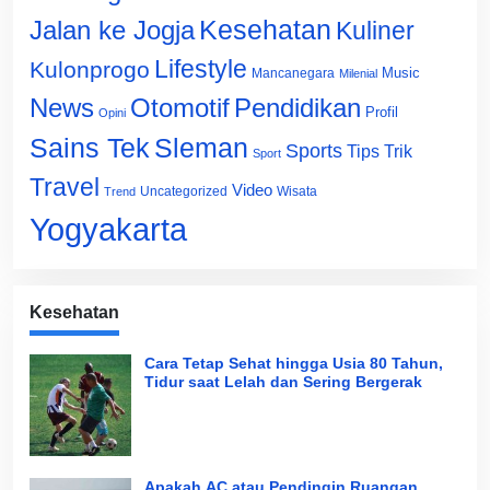
Jalan ke Jogja
Kesehatan
Kuliner
Lifestyle
Kulonprogo
Music
Mancanegara
Milenial
News
Otomotif
Pendidikan
Profil
Opini
Sains Tek
Sleman
Sports
Tips Trik
Sport
Travel
Video
Uncategorized
Wisata
Trend
Yogyakarta
Kesehatan
Cara Tetap Sehat hingga Usia 80 Tahun,
Tidur saat Lelah dan Sering Bergerak
Apakah AC atau Pendingin Ruangan