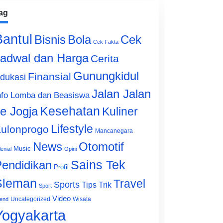
ag
Bantul
Bisnis
Cek
Bola
Cek Fakta
adwal dan Harga
Cerita
Gunungkidul
Finansial
dukasi
Jalan Jalan
nfo Lomba dan Beasiswa
e Jogja
Kesehatan
Kuliner
Lifestyle
ulonprogo
Mancanegara
News
Otomotif
Music
lenial
Opini
Sains Tek
endidikan
Profil
Sleman
Travel
Sports
Tips Trik
Sport
Video
Uncategorized
Wisata
end
Yogyakarta