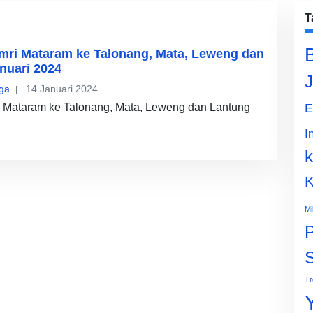
T
mri Mataram ke Talonang, Mata, Leweng dan
nuari 2024
J
ga
14 Januari 2024
 Mataram ke Talonang, Mata, Leweng dan Lantung
E
I
k
K
Mi
P
Tr