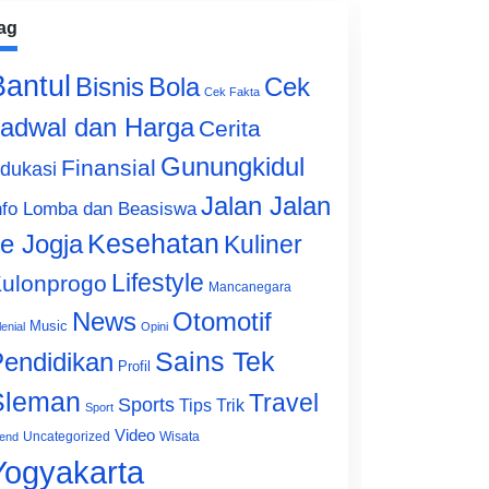
ag
Bantul
Bisnis
Cek
Bola
Cek Fakta
adwal dan Harga
Cerita
Gunungkidul
Finansial
dukasi
Jalan Jalan
nfo Lomba dan Beasiswa
e Jogja
Kesehatan
Kuliner
Lifestyle
ulonprogo
Mancanegara
News
Otomotif
Music
lenial
Opini
Sains Tek
endidikan
Profil
Sleman
Travel
Sports
Tips Trik
Sport
Video
Uncategorized
Wisata
end
Yogyakarta